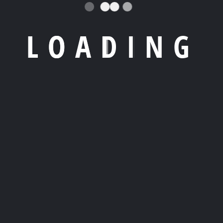
rrer d'Alhaueth, sn,
comfort.
o Acuatic Park 3 Local 1,
L
O
A
D
I
N
G
Ibiza,
ic Islands
a